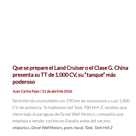
Que se prepare el Land Cruiser o el Clase G. China
presenta su TT de 1.000 CV, su “tanque” más
poderoso
Juan Carlos Payo
/
21 de abril de 2026
Será híbrido enchufable con 190 km de autonomía y casi 1.000
CV de potencia. Te hablamos del Tank 700 Hi4-Z, modelo que
viene bajo el paraguas de Great Wall Motors, compañía que
empieza a vender coches en España antes del verano.
,
,
,
,
,
etiqueta c
Great Wall Motors
gwm
haval
Tank
Tank Hi4-Z