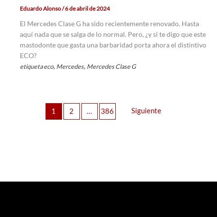
Eduardo Alonso
/
6 de abril de 2024
El Mercedes Clase G ha sido recientemente renovado. Hasta
aquí nada que se salga de lo normal. Pero, ¿y si te digo que este
mastodonte que gasta una barbaridad porta ahora el distintivo
ECO?
,
,
etiqueta eco
Mercedes
Mercedes Clase G
Siguiente
1
2
…
386