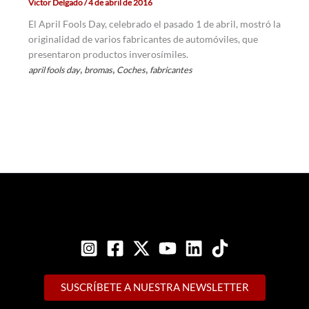
Victor Delgado
/
4 de abril de 2016
El April Fools Day, celebrado el pasado 1 de abril, mostró la
originalidad de varios fabricantes de automóviles, que
presentaron productos inverosímiles.
,
,
,
april fools day
bromas
Coches
fabricantes
SUSCRÍBETE A NUESTRA NEWSLETTER