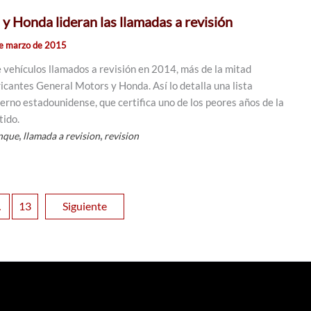
y Honda lideran las llamadas a revisión
e marzo de 2015
e vehículos llamados a revisión en 2014, más de la mitad
icantes General Motors y Honda. Así lo detalla una lista
erno estadounidense, que certifica uno de los peores años de la
tido.
,
,
anque
llamada a revision
revision
…
13
Siguiente