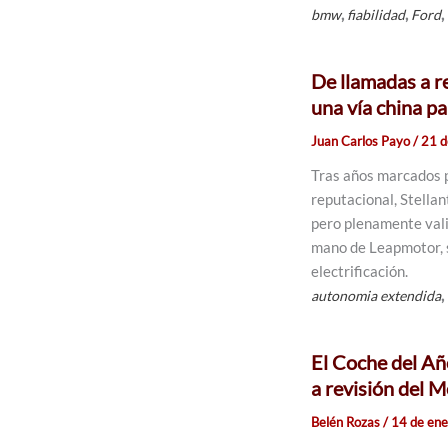
,
,
,
bmw
fiabilidad
Ford
De llamadas a re
una vía china pa
Juan Carlos Payo
/
21 d
Tras años marcados p
reputacional, Stellan
pero plenamente vali
mano de Leapmotor, su
electrificación.
,
autonomia extendida
El Coche del Añ
a revisión del 
Belén Rozas
/
14 de en