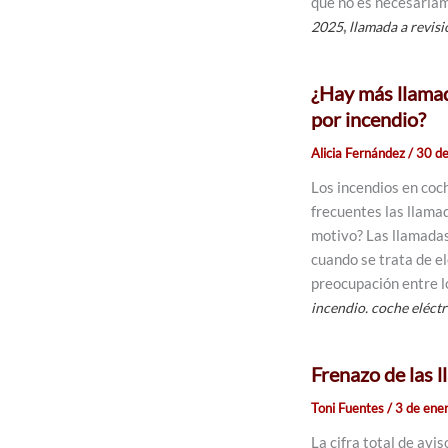
qué no es necesariam
,
2025
llamada a revisi
¿Hay más llamad
por incendio?
Alicia Fernández
/
30 d
Los incendios en coc
frecuentes las llamad
motivo? Las llamadas
cuando se trata de el
preocupación entre l
incendio. coche eléctr
Frenazo de las 
Toni Fuentes
/
3 de ene
La cifra total de avi