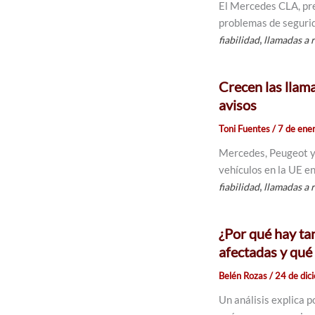
El Mercedes CLA, pr
problemas de segurida
,
fiabilidad
llamadas a 
Crecen las llam
avisos
Toni Fuentes
/
7 de ene
Mercedes, Peugeot y 
vehículos en la UE e
,
fiabilidad
llamadas a 
¿Por qué hay ta
afectadas y qué
Belén Rozas
/
24 de dic
Un análisis explica p