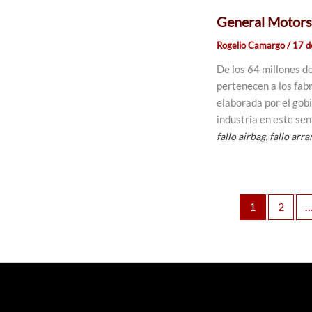
General Motors 
Rogelio Camargo
/
17 d
De los 64 millones d
pertenecen a los fabr
elaborada por el gobi
industria en este sen
,
fallo airbag
fallo arr
1
2