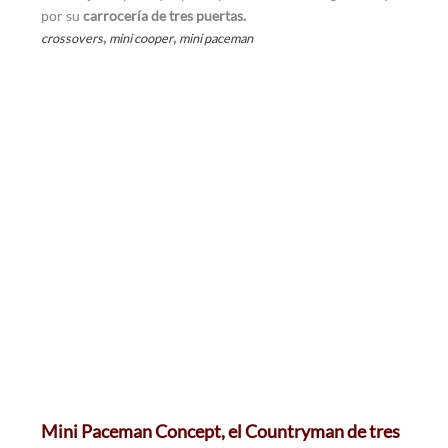
por su
carrocería de tres puertas.
,
,
crossovers
mini cooper
mini paceman
Mini Paceman Concept, el Countryman de tres