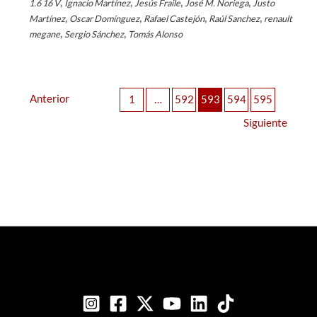
,
,
,
,
1.6 16 V
Ignacio Martínez
Jesús Fraile
José M. Noriega
Justo
,
,
,
,
Martínez
Oscar Domínguez
Rafael Castejón
Raúl Sanchez
renault
,
,
megane
Sergio Sánchez
Tomás Alonso
Anterior
1
…
592
593
594
595
Siguiente