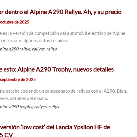
r dentro el Alpine A290 Rallye. Ah, y su precio
 octubre de 2025
 es la versión de competición del automóvil eléctrico de Alpine.
 interior y algunos datos técnicos.
,
,
lpine a290 rallye
rallyes
rallys
e esto: Alpine A290 Trophy, nuevos detalles
 septiembre de 2025
ne estaba cociendo un campeonato de rallyes con el A290. Bien,
evos detalles del mismo.
,
,
lpine a290 trophy
rallyes
rallys
versión ‘low cost’ del Lancia Ypsilon HF de
45 CV