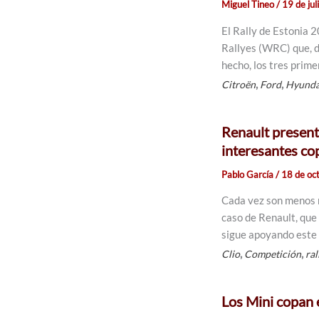
Miguel Tineo
/
19 de ju
El Rally de Estonia 
Rallyes (WRC) que, d
hecho, los tres prim
,
,
Citroën
Ford
Hyunda
Renault presente
interesantes c
Pablo García
/
18 de oc
Cada vez son menos m
caso de Renault, que
sigue apoyando este 
,
,
Clio
Competición
ral
Los Mini copan 