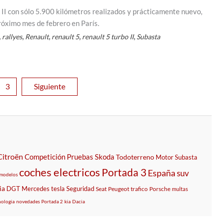
II con sólo 5.900 kilómetros realizados y prácticamente nuevo,
próximo mes de febrero en París.
,
,
,
,
,
rallyes
Renault
renault 5
renault 5 turbo II
Subasta
3
Siguiente
Citroën
Competición
Pruebas
Skoda
Todoterreno
Motor
Subasta
coches electricos
Portada 3
España
suv
modelos
ia
DGT
Mercedes
tesla
Seguridad
Seat
Peugeot
trafico
Porsche
multas
nologia
novedades
Portada 2
kia
Dacia