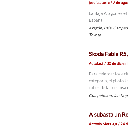
josefalatorre
/
7 de ago
La Baja Aragón es el
España.
,
,
Aragón
Baja
Campeo
Toyota
Skoda Fabia R5,
Autofacil
/
30 de dicie
Para celebrar los éx
categoría, el piloto 
calles de la preciosa
,
Competición
Jan Kop
A subasta un Re
Antonio Moraleja
/
24 d