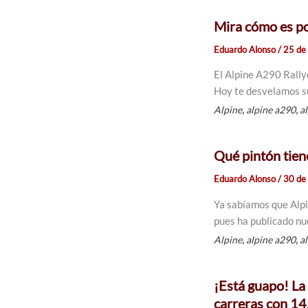
Mira cómo es po
Eduardo Alonso
/
25 de
El Alpine A290 Rallye
Hoy te desvelamos su
,
,
Alpine
alpine a290
a
Qué pintón tien
Eduardo Alonso
/
30 de
Ya sabíamos que Alpi
pues ha publicado nu
,
,
Alpine
alpine a290
a
¡Está guapo! La 
carreras con 1