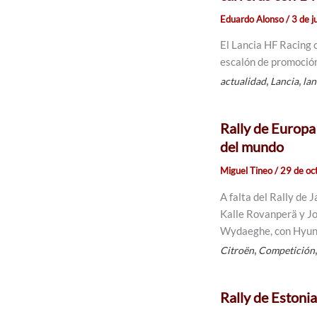
Eduardo Alonso
/
3 de j
El Lancia HF Racing 
escalón de promoción 
,
,
actualidad
Lancia
lan
Rally de Europa
del mundo
Miguel Tineo
/
29 de oc
A falta del Rally de
Kalle Rovanperä y Jon
Wydaeghe, con Hyun
,
Citroën
Competición
Rally de Estoni