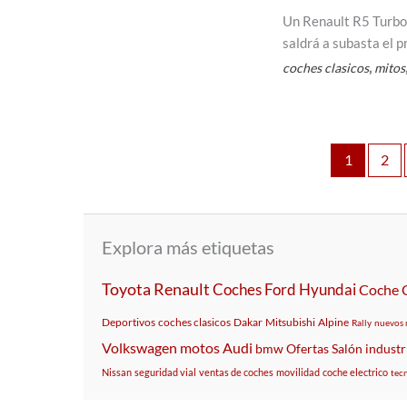
Un Renault R5 Turbo 
saldrá a subasta el 
,
coches clasicos
mitos
1
2
Explora más etiquetas
Toyota
Renault
Coches
Ford
Hyundai
Coche
Deportivos
coches clasicos
Dakar
Mitsubishi
Alpine
Rally
nuevos 
Volkswagen
motos
Audi
bmw
Ofertas
Salón
industr
Nissan
seguridad vial
ventas de coches
movilidad
coche electrico
tec