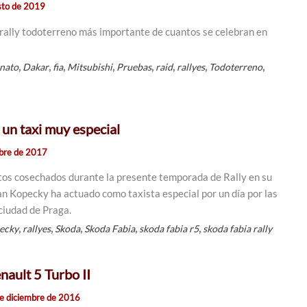
sto de 2019
 rally todoterreno más importante de cuantos se celebran en
,
,
,
,
,
,
,
,
nato
Dakar
fia
Mitsubishi
Pruebas
raid
rallyes
Todoterreno
 un taxi muy especial
mbre de 2017
itos cosechados durante la presente temporada de Rally en su
Jan Kopecky ha actuado como taxista especial por un día por las
 ciudad de Praga.
,
,
,
,
,
ecky
rallyes
Skoda
Skoda Fabia
skoda fabia r5
skoda fabia rally
nault 5 Turbo II
e diciembre de 2016