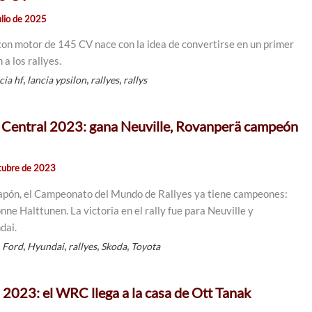
ulio de 2025
con motor de 145 CV nace con la idea de convertirse en un primer
a los rallyes.
,
,
,
cia hf
lancia ypsilon
rallyes
rallys
 Central 2023: gana Neuville, Rovanperä campeón
tubre de 2023
 Japón, el Campeonato del Mundo de Rallyes ya tiene campeones:
ne Halttunen. La victoria en el rally fue para Neuville y
dai.
,
,
,
,
,
Ford
Hyundai
rallyes
Skoda
Toyota
a 2023: el WRC llega a la casa de Ott Tanak