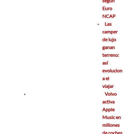
según
Euro
NCAP
Las
camper
de lujo
ganan
terreno:
así
evolucion
a el
viajar
Volvo
activa
Apple
Music en
millones
de coches