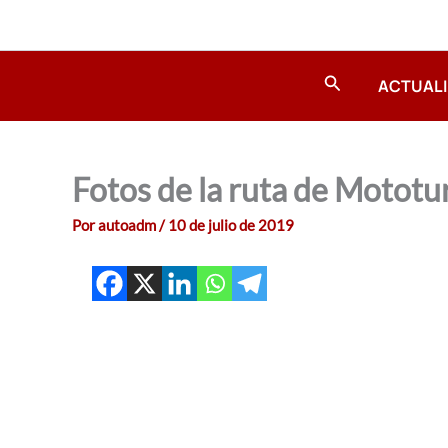
Ir
al
contenido
Buscar
ACTUAL
Fotos de la ruta de Mototur
Por
autoadm
/
10 de julio de 2019