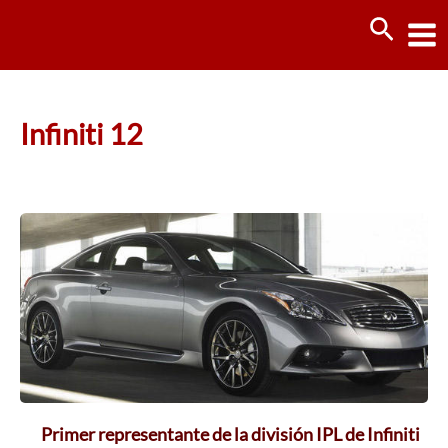
Ir
Busca
al
contenido
Infiniti 12
Primer representante de la división IPL de Infiniti