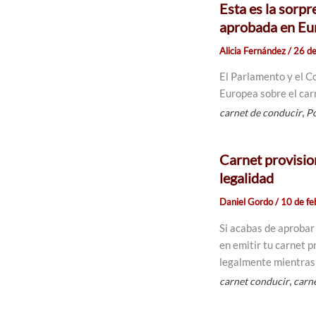
Esta es la sorp
aprobada en Eu
Alicia Fernández
/
26 d
El Parlamento y el C
Europea sobre el car
,
carnet de conducir
Po
Carnet provisio
legalidad
Daniel Gordo
/
10 de fe
Si acabas de aprobar
en emitir tu carnet 
legalmente mientras 
,
carnet conducir
carne