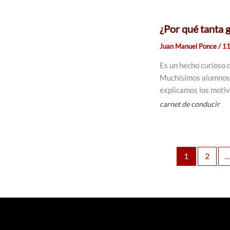
¿Por qué tanta 
Juan Manuel Ponce
/
11
Es un hecho curioso q
Muchísimos alumnos d
explicamos los motiv
carnet de conducir
1
2