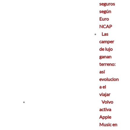
seguros
según
Euro
NCAP
Las
camper
de lujo
ganan
terreno:
así
evolucion
a el
viajar
Volvo
activa
Apple
Music en