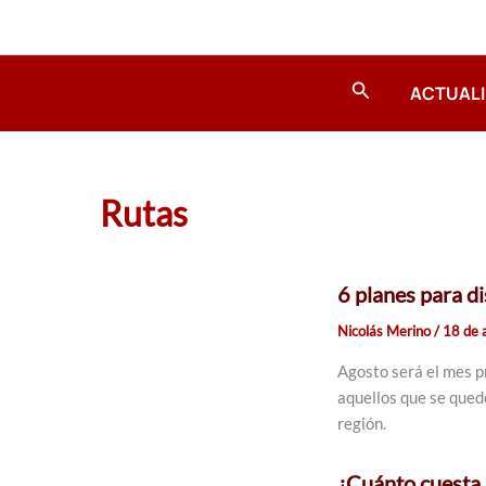
Ir
al
contenido
Buscar
ACTUAL
Rutas
6 planes para di
Nicolás Merino
/
18 de 
Agosto será el mes p
aquellos que se qued
región.
¿Cuánto cuesta 