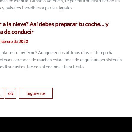
onas en Madrid, Bilbao o Valencia, te permitirán disfrutar de un
y paisajes increíbles a partes iguales.
r a la nieve? Así debes preparar tu coche… y
a de conducir
 febrero de 2023
quiar este invierno? Aunque en los últimos días el tiempo ha
reteras cercanas de muchas estaciones de esquí aún persisten la
 evitar sustos, lee con atención este artículo.
…
65
Siguiente