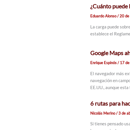
¿Cuánto puede ll
Eduardo Alonso
/
20 de 
La carga puede sobres
establece el Reglame
Google Maps aho
Enrique Espinós
/
17 de
El navegador más ext
navegación en campo a
EE.UU., aunque esta 
6 rutas para ha
Nicolás Merino
/
3 de a
Si tienes pensado us