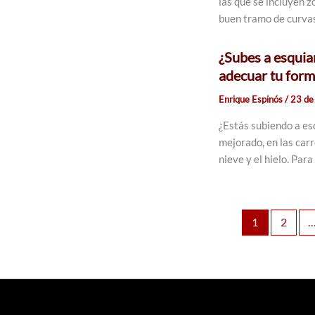
las que se incluyen z
buen tramo de curvas 
¿Subes a esquia
adecuar tu form
Enrique Espinós
/
23 de
¿Estás subiendo a es
mejorado, en las car
nieve y el hielo. Para
1
2