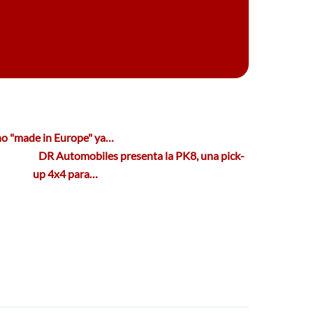
ino "made in Europe" ya…
DR Automobiles presenta la PK8, una pick-
up 4x4 para…