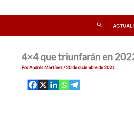
Ir
al
contenido
Buscar
ACTUAL
4×4 que triunfarán en 202
Por
Andrés Martínez
/
20 de diciembre de 2021