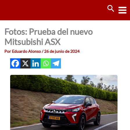
Ir
Busca
al
contenido
Fotos: Prueba del nuevo
Mitsubishi ASX
Por
Eduardo Alonso
/
26 de junio de 2024