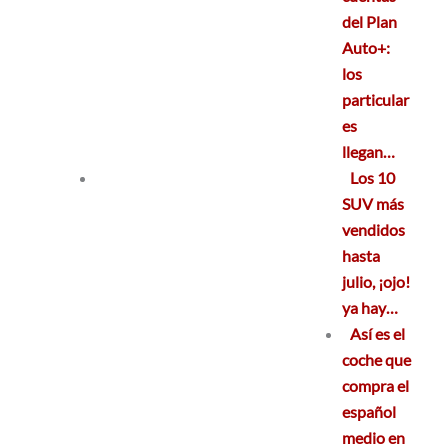
del Plan
Auto+:
los
particular
es
llegan…
Los 10
SUV más
vendidos
hasta
julio, ¡ojo!
ya hay…
Así es el
coche que
compra el
español
medio en