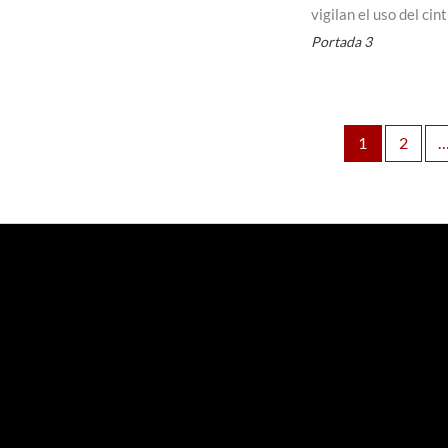
vigilan el uso del ci
Portada 3
1
2