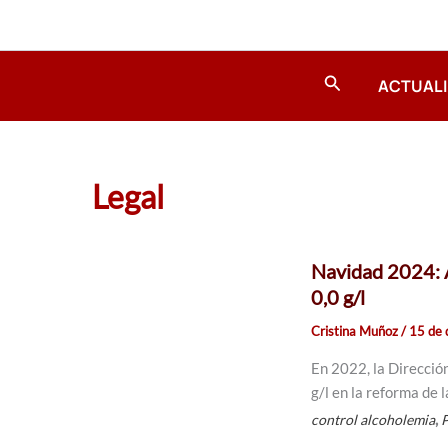
Ir
al
contenido
Buscar
ACTUAL
Legal
Navidad 2024: A
0,0 g/l
Cristina Muñoz
/
15 de 
En 2022, la Direcció
g/l en la reforma de 
,
control alcoholemia
P