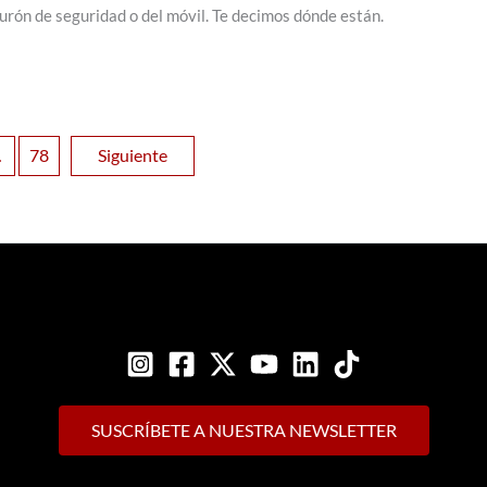
nturón de seguridad o del móvil. Te decimos dónde están.
…
78
Siguiente
SUSCRÍBETE A NUESTRA NEWSLETTER