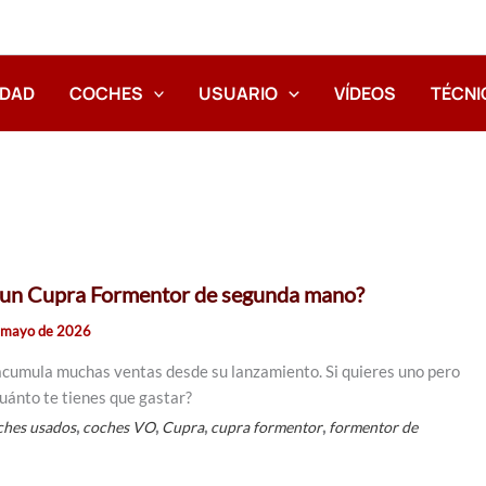
IDAD
COCHES
USUARIO
VÍDEOS
TÉCNI
 un Cupra Formentor de segunda mano?
 mayo de 2026
acumula muchas ventas desde su lanzamiento. Si quieres uno pero
cuánto te tienes que gastar?
,
,
,
,
ches usados
coches VO
Cupra
cupra formentor
formentor de