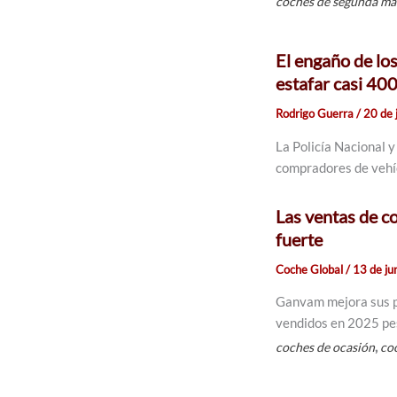
coches de segunda m
El engaño de lo
estafar casi 400
Rodrigo Guerra
/
20 de 
La Policía Nacional y
compradores de vehí
Las ventas de c
fuerte
Coche Global
/
13 de ju
Ganvam mejora sus p
vendidos en 2025 pes
,
coches de ocasión
co