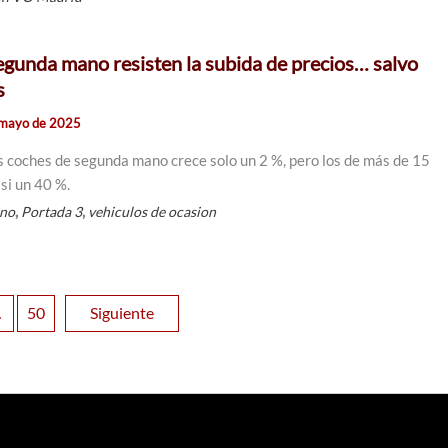
egunda mano resisten la subida de precios… salvo
s
 mayo de 2025
os coches de segunda mano crece solo un 2 %, pero los de más de 15
si un 40 %.
,
,
ano
Portada 3
vehiculos de ocasion
…
50
Siguiente