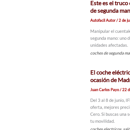
Este es el truc
de segunda mano
Autofacil Autor
/
2 de j
Manipular el cuentak
segunda mano: uno de
unidades afectadas.
coches de segunda m
El coche eléctri
ocasión de Mad
Juan Carlos Payo
/
22 d
Del 3 al 8 de junio,
oferta, mejores preci
Cero. Si buscas una s
tu movilidad.
,
coches electricos
sal