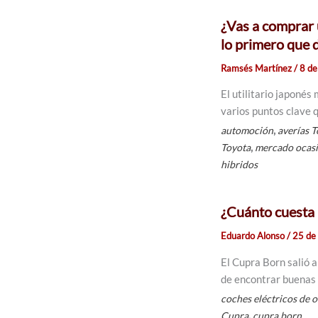
¿Vas a comprar 
lo primero que 
Ramsés Martínez
/
8 d
El utilitario japonés
varios puntos clave
,
automoción
averías T
,
Toyota
mercado ocas
hibridos
¿Cuánto cuesta
Eduardo Alonso
/
25 de 
El Cupra Born salió 
de encontrar buenas 
coches eléctricos de 
,
Cupra
cupra born