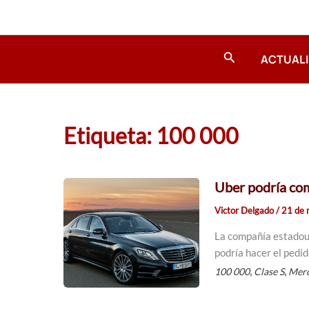
Ir
al
contenido
Buscar
ACTUAL
Etiqueta: 100 000
Uber podría co
Victor Delgado
/
21 de 
La compañía estadoun
podría hacer el pedid
,
,
100 000
Clase S
Mer