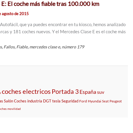
E: El coche más fiable tras 100.000 km
e agosto de 2015
Autofácil, que ya puedes encontrar en tu kiosco, hemos analizado
marcas y 181 coches nuevos. Y el Mercedes Clase E es el coche más
,
,
,
,
es
Fallos
Fiable
mercedes clase e
número 179
coches electricos
Portada 3
España
suv
s
as
Salón
Coches
industria
DGT
tesla
Seguridad
Ford
Hyundai
Seat
Peugeot
oches
movilidad