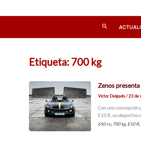
Ir
al
contenido
Buscar
ACTUAL
Etiqueta: 700 kg
Zenos presenta 
Victor Delgado
/
23 de 
Con una concepción p
E10 R, un deportivo c
,
,
,
650 cv
700 kg
E10 R