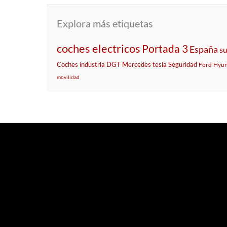
Explora más etiquetas
coches electricos
Portada 3
España
s
Coches
industria
DGT
Mercedes
tesla
Seguridad
Ford
Hyun
movilidad