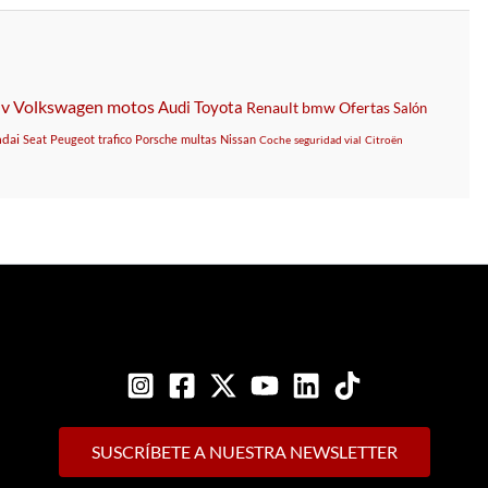
uv
Volkswagen
motos
Audi
Toyota
Renault
bmw
Ofertas
Salón
dai
Seat
Peugeot
trafico
Porsche
multas
Nissan
Coche
seguridad vial
Citroën
SUSCRÍBETE A NUESTRA NEWSLETTER