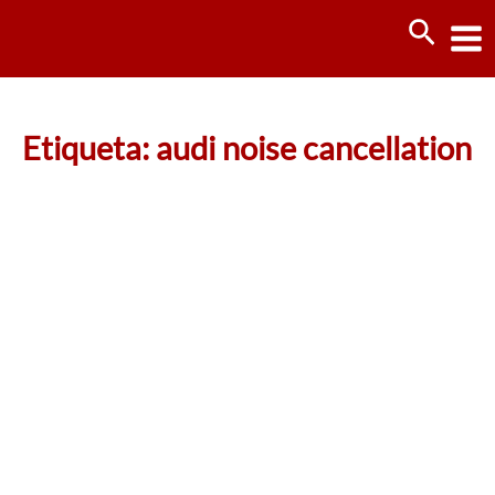
Ir
Busca
al
contenido
Etiqueta: audi noise cancellation