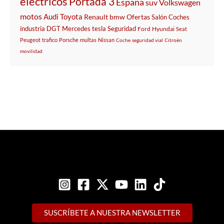
electricos
Portada 3
España
suv
Volkswagen
motos
Audi
Toyota
Renault
bmw
Ofertas
Salón
Coches
industria
DGT
Mercedes
tesla
Seguridad
Ford
Hyundai
Seat
Peugeot
trafico
Porsche
multas
Nissan
Coche
seguridad vial
Citroën
movilidad
SUSCRÍBETE A NUESTRA NEWSLETTER