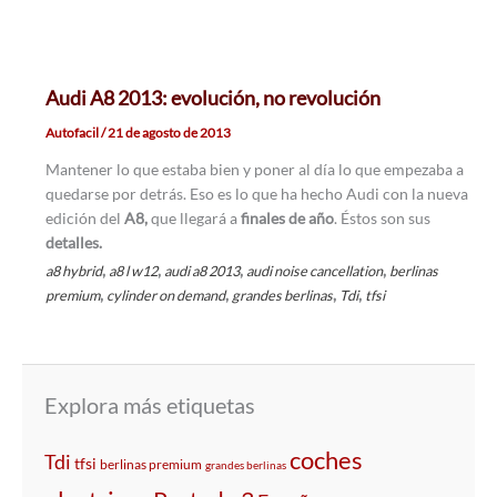
Audi A8 2013: evolución, no revolución
Autofacil
/
21 de agosto de 2013
Mantener lo que estaba bien y poner al día lo que empezaba a
quedarse por detrás. Eso es lo que ha hecho Audi con la nueva
edición del
A8,
que llegará a
finales de año
. Éstos son sus
detalles.
,
,
,
,
a8 hybrid
a8 l w12
audi a8 2013
audi noise cancellation
berlinas
,
,
,
,
premium
cylinder on demand
grandes berlinas
Tdi
tfsi
Explora más etiquetas
coches
Tdi
tfsi
berlinas premium
grandes berlinas