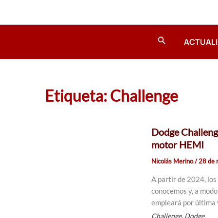
Ir
al
contenido
Buscar
ACTUAL
Etiqueta: Challenge
Dodge Challenge
motor HEMI
Nicolás Merino
/
28 de
A partir de 2024, lo
conocemos y, a modo 
empleará por última
,
Challenge
Dodge