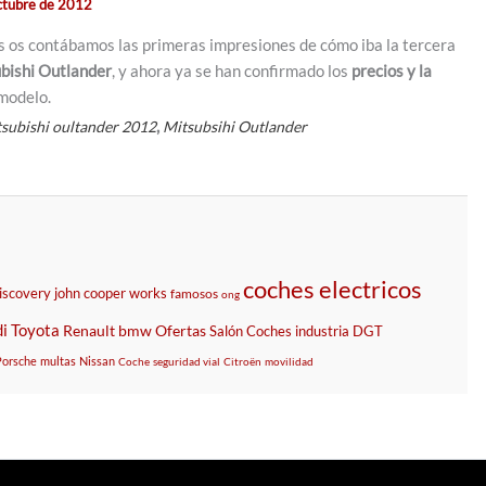
ctubre de 2012
 os contábamos las primeras impresiones de cómo iba la tercera
bishi Outlander
, y ahora ya se han confirmado los
precios y la
modelo.
,
tsubishi oultander 2012
Mitsubsihi Outlander
coches electricos
iscovery
john cooper works
famosos
ong
i
Toyota
Renault
bmw
Ofertas
Salón
Coches
industria
DGT
Porsche
multas
Nissan
Coche
seguridad vial
Citroën
movilidad