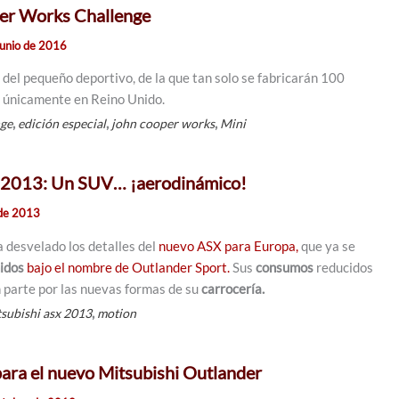
er Works Challenge
junio de 2016
 del pequeño deportivo, de la que tan solo se fabricarán 100
á únicamente en Reino Unido.
,
,
,
nge
edición especial
john cooper works
Mini
 2013: Un SUV… ¡aerodinámico!
de 2013
 desvelado los detalles del
nuevo ASX para Europa,
que ya se
idos
bajo el nombre de Outlander Sport.
Sus
consumos
reducidos
 parte por las nuevas formas de su
carrocería.
,
tsubishi asx 2013
motion
para el nuevo Mitsubishi Outlander