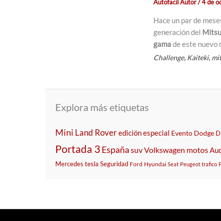
Autofacil Autor
/
4 de o
Hace un par de meses
generación del
Mitsu
gama
de este nuevo 
,
,
Challenge
Kaiteki
mi
Explora más etiquetas
Mini
Land Rover
edición especial
Evento
Dodge
D
Portada 3
España
suv
Volkswagen
motos
Aud
Mercedes
tesla
Seguridad
Ford
Hyundai
Seat
Peugeot
trafico