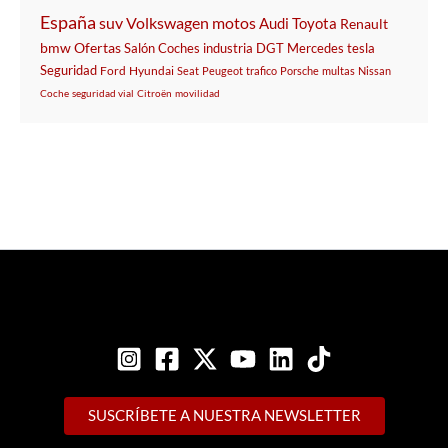
España
suv
Volkswagen
motos
Audi
Toyota
Renault
bmw
Ofertas
Salón
Coches
industria
DGT
Mercedes
tesla
Seguridad
Ford
Hyundai
Seat
Peugeot
trafico
Porsche
multas
Nissan
Coche
seguridad vial
Citroën
movilidad
SUSCRÍBETE A NUESTRA NEWSLETTER