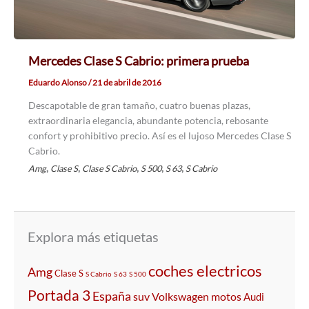
Mercedes Clase S Cabrio: primera prueba
Eduardo Alonso
/
21 de abril de 2016
Descapotable de gran tamaño, cuatro buenas plazas,
extraordinaria elegancia, abundante potencia, rebosante
confort y prohibitivo precio. Así es el lujoso Mercedes Clase S
Cabrio.
,
,
,
,
,
Amg
Clase S
Clase S Cabrio
S 500
S 63
S Cabrio
Explora más etiquetas
coches electricos
Amg
Clase S
S Cabrio
S 63
S 500
Portada 3
España
suv
Volkswagen
motos
Audi