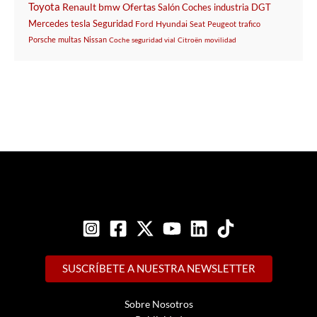
Toyota
Renault
bmw
Ofertas
Salón
Coches
industria
DGT
Mercedes
tesla
Seguridad
Ford
Hyundai
Seat
Peugeot
trafico
Porsche
multas
Nissan
Coche
seguridad vial
Citroën
movilidad
SUSCRÍBETE A NUESTRA NEWSLETTER
Sobre Nosotros