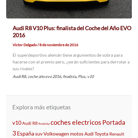
Audi R8 V10 Plus: finalista del Coche del Año EVO
2016
Victor Delgado
/
8 de noviembre de 2016
El superdeportivo alemán tiene argumentos de sobra para
hacerse con el premio pero, ¿serán suficientes para derrotar a
sus rivales?
,
,
,
,
Audi R8
coche año evo 2016
finalista
Plus
v10
Explora más etiquetas
coches electricos
Portada
v10
Audi R8
finalista
3
España
suv
Volkswagen
motos
Audi
Toyota
Renault