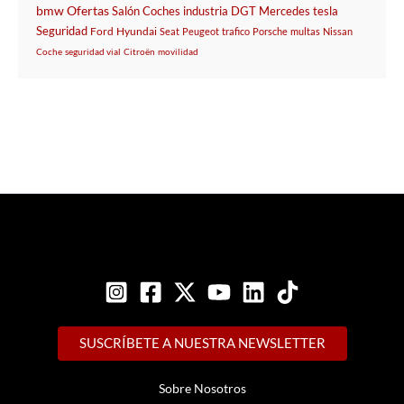
bmw
Ofertas
Salón
Coches
industria
DGT
Mercedes
tesla
Seguridad
Ford
Hyundai
Seat
Peugeot
trafico
Porsche
multas
Nissan
Coche
seguridad vial
Citroën
movilidad
SUSCRÍBETE A NUESTRA NEWSLETTER
Sobre Nosotros