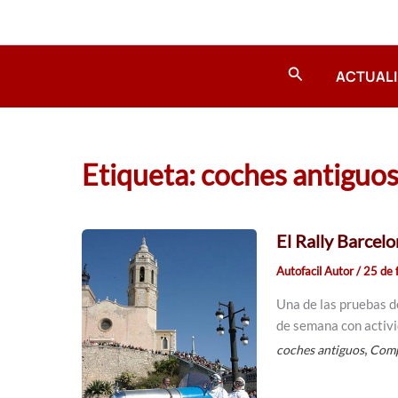
Ir
al
contenido
Buscar
ACTUAL
Etiqueta: coches antiguos
El Rally Barcelo
Autofacil Autor
/
25 de 
Una de las pruebas d
de semana con activi
,
coches antiguos
Comp