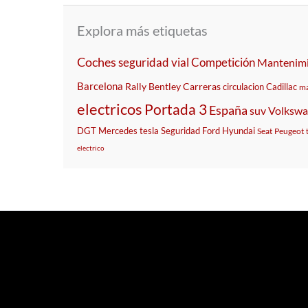
Explora más etiquetas
Coches
seguridad vial
Competición
Mantenim
Barcelona
Rally
Bentley
Carreras
circulacion
Cadillac
ma
electricos
Portada 3
España
suv
Volksw
DGT
Mercedes
tesla
Seguridad
Ford
Hyundai
Seat
Peugeot
electrico