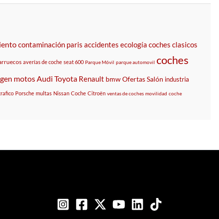
iento
contaminación
paris
accidentes
ecología
coches clasicos
coches
rruecos
averías de coche
seat 600
Parque Móvil
parque automovil
agen
motos
Audi
Toyota
Renault
bmw
Ofertas
Salón
industria
trafico
Porsche
multas
Nissan
Coche
Citroën
ventas de coches
movilidad
coche