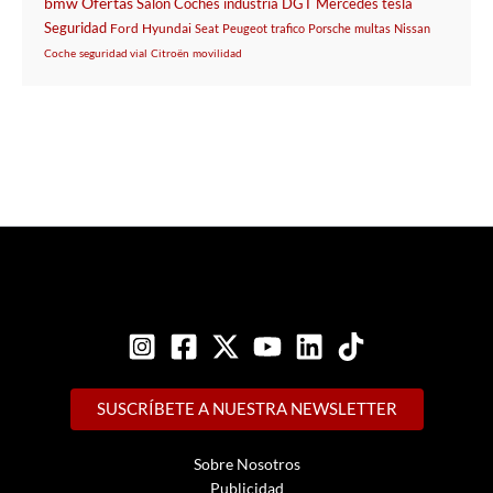
bmw
Ofertas
Salón
Coches
industria
DGT
Mercedes
tesla
Seguridad
Ford
Hyundai
Seat
Peugeot
trafico
Porsche
multas
Nissan
Coche
seguridad vial
Citroën
movilidad
SUSCRÍBETE A NUESTRA NEWSLETTER
Sobre Nosotros
Publicidad