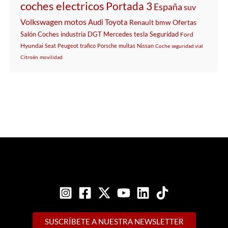
coches electricos
Portada 3
España
suv
Volkswagen
motos
Audi
Toyota
Renault
bmw
Ofertas
Salón
Coches
industria
DGT
Mercedes
tesla
Seguridad
Ford
Hyundai
Seat
Peugeot
trafico
Porsche
multas
Nissan
Coche
seguridad vial
Citroën
movilidad
SUSCRÍBETE A NUESTRA NEWSLETTER