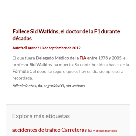
Fallece Sid Watkins, el doctor de la F1 durante
décadas
Autofacil Autor
/
13 de septiembre de 2012
El que fuera
Delegado Médico de la
FIA
entre 1978 y 2005
, el
profesor
Sid Watkins
, ha muerto. Su contribución a hacer de la
Fórmula 1
el deporte seguro que es hoy en día siempre será
recordada.
,
,
,
fallecimientos
fia
seguridad f1
sid watkins
Explora más etiquetas
accidentes de trafico
Carreteras
fia
victimas mortales