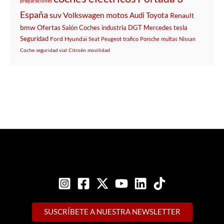
preparaciones
España
suv
Volkswagen
motos
Audi
Toyota
Renault
bmw
Ofertas
Salón
Coches
industria
DGT
Mercedes
tesla
Seguridad
Ford
Hyundai
Seat
Peugeot
trafico
Porsche
multas
Nissan
Coche
seguridad vial
Citroën
movilidad
SUSCRÍBETE A NUESTRA NEWSLETTER