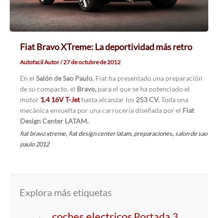
Fiat Bravo XTreme: La deportividad más retro
Autofacil Autor
/
27 de octubre de 2012
En el
Salón de Sao Paulo
, Fiat ha presentado una preparación
de su compacto, el
Bravo,
para el que se ha potenciado el
motor
1.4 16V T-Jet
hasta alcanzar los
253 CV.
Toda una
mecánica envuelta por una carrocería diseñada por el
Fiat
Design Center LATAM.
,
,
,
fiat bravo xtreme
fiat design center latam
preparaciones
salon de sao
paulo 2012
Explora más etiquetas
coches electricos
Portada 3