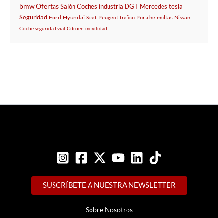
bmw
Ofertas
Salón
Coches
industria
DGT
Mercedes
tesla
Seguridad
Ford
Hyundai
Seat
Peugeot
trafico
Porsche
multas
Nissan
Coche
seguridad vial
Citroën
movilidad
SUSCRÍBETE A NUESTRA NEWSLETTER
Sobre Nosotros