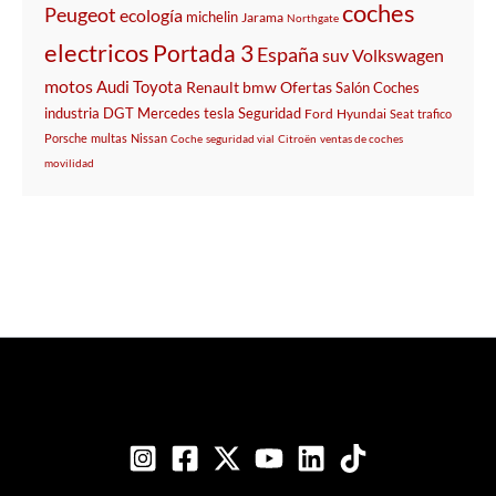
coches
Peugeot
ecología
michelin
Jarama
Northgate
electricos
Portada 3
España
suv
Volkswagen
motos
Audi
Toyota
Renault
bmw
Ofertas
Salón
Coches
industria
DGT
Mercedes
tesla
Seguridad
Ford
Hyundai
Seat
trafico
Porsche
multas
Nissan
Coche
seguridad vial
Citroën
ventas de coches
movilidad