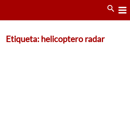
Ir
Busca
al
contenido
Etiqueta: helicoptero radar