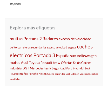
pegasus
Explora más etiquetas
multas
Portada 2
Radares
exceso de velocidad
coches
delito
carreteras secundarias
exceso velocidad
pegasus
electricos
Portada 3
España
suv
Volkswagen
motos
Audi
Toyota
Renault
bmw
Ofertas
Salón
Coches
industria
DGT
Mercedes
tesla
Seguridad
Ford
Hyundai
Seat
Peugeot
trafico
Porsche
Nissan
Coche
seguridad vial
Citroën
ventas de coches
movilidad