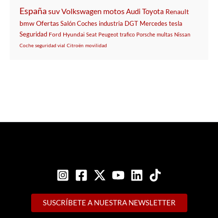
España
suv
Volkswagen
motos
Audi
Toyota
Renault
bmw
Ofertas
Salón
Coches
industria
DGT
Mercedes
tesla
Seguridad
Ford
Hyundai
Seat
Peugeot
trafico
Porsche
multas
Nissan
Coche
seguridad vial
Citroën
movilidad
SUSCRÍBETE A NUESTRA NEWSLETTER