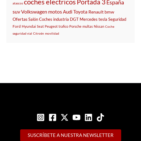
coches electricos
Portada 3
España
atascos
suv
Volkswagen
motos
Audi
Toyota
Renault
bmw
Ofertas
Salón
Coches
industria
DGT
Mercedes
tesla
Seguridad
Ford
Hyundai
Seat
Peugeot
trafico
Porsche
multas
Nissan
Coche
seguridad vial
Citroën
movilidad
SUSCRÍBETE A NUESTRA NEWSLETTER