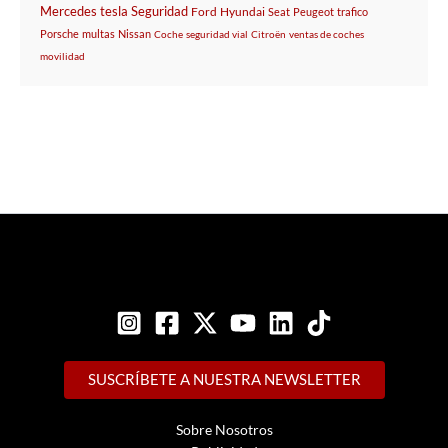
Mercedes
tesla
Seguridad
Ford
Hyundai
Seat
Peugeot
trafico
Porsche
multas
Nissan
Coche
seguridad vial
Citroën
ventas de coches
movilidad
SUSCRÍBETE A NUESTRA NEWSLETTER
Sobre Nosotros