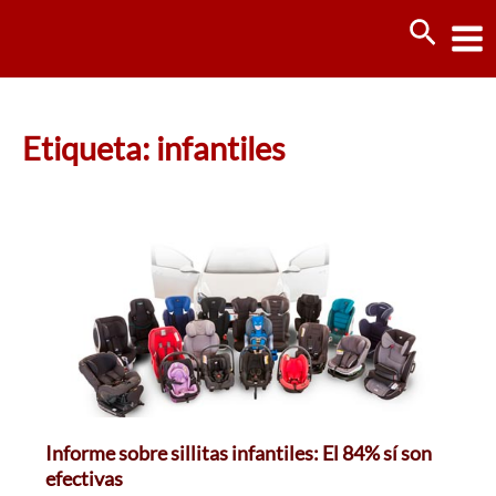
Ir
Busca
al
contenido
Etiqueta: infantiles
Informe sobre sillitas infantiles: El 84% sí son
efectivas