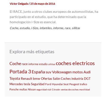
Victor Delgado
/
25 de mayo de 2016
El RACE, junto a otros clubes europeos de automovilistas, ha
participado en el estudio, que ha determinado que la
homologación i-Size es esencial.
,
,
,
,
,
,
Coche
estudio
i-Size
infantiles
informe
race
sillitas
Explora más etiquetas
coches electricos
Coche
race
informe
estudio
sillitas
Portada 3
España
suv
Volkswagen
motos
Audi
Toyota
Renault
bmw
Ofertas
Salón
Coches
industria
DGT
Mercedes
tesla
Seguridad
Ford
Hyundai
Seat
Peugeot
trafico
Porsche
multas
Nissan
seguridad vial
Citroën
ventas de coches
movilidad