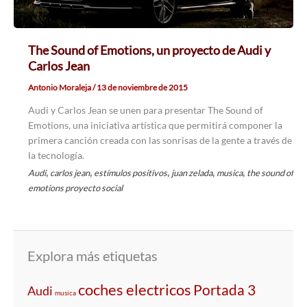
The Sound of Emotions, un proyecto de Audi y
Carlos Jean
Antonio Moraleja
/
13 de noviembre de 2015
Audi y Carlos Jean se unen para presentar The Sound of
Emotions, una iniciativa artística que permitirá componer la
primera canción creada con las sonrisas de la gente a través de
la tecnología.
,
,
,
,
,
Audi
carlos jean
estímulos positivos
juan zelada
musica
the sound of
emotions proyecto social
Explora más etiquetas
coches electricos
Portada 3
Audi
musica