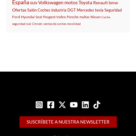
España
suv
Volkswagen
motos
Toyota
Renault
bmw
Ofertas
Salón
Coches
industria
DGT
Mercedes
tesla
Seguridad
Ford
Hyundai
Seat
Peugeot
trafico
Porsche
multas
Nissan
Coche
seguridad vial
Citroën
ventas de coches
movilidad
SUSCRÍBETE A NUESTRA NEWSLETTER