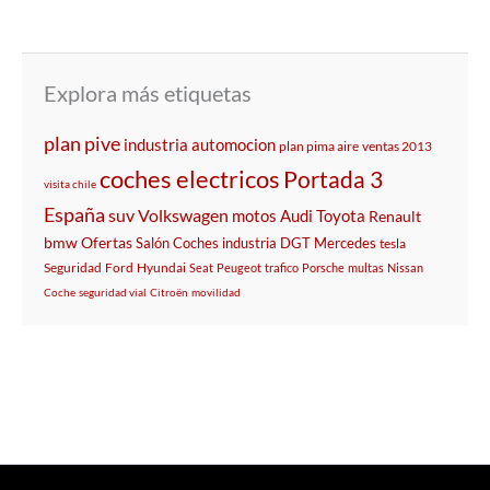
Explora más etiquetas
plan pive
industria automocion
plan pima aire
ventas 2013
coches electricos
Portada 3
visita chile
España
suv
Volkswagen
motos
Audi
Toyota
Renault
bmw
Ofertas
Salón
Coches
industria
DGT
Mercedes
tesla
Seguridad
Ford
Hyundai
Seat
Peugeot
trafico
Porsche
multas
Nissan
Coche
seguridad vial
Citroën
movilidad