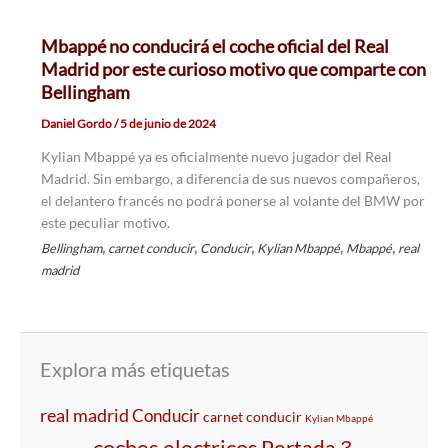
Mbappé no conducirá el coche oficial del Real
Madrid por este curioso motivo que comparte con
Bellingham
Daniel Gordo
/
5 de junio de 2024
Kylian Mbappé ya es oficialmente nuevo jugador del Real
Madrid. Sin embargo, a diferencia de sus nuevos compañeros,
el delantero francés no podrá ponerse al volante del BMW por
este peculiar motivo.
,
,
,
,
,
Bellingham
carnet conducir
Conducir
Kylian Mbappé
Mbappé
real
madrid
Explora más etiquetas
real madrid
Conducir
carnet conducir
Kylian Mbappé
coches electricos
Portada 3