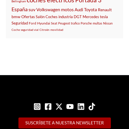
Bellingham
España
suv
Volkswagen
motos
Audi
Toyota
Renault
bmw
Ofertas
Salón
Coches
industria
DGT
Mercedes
tesla
Seguridad
Ford
Hyundai
Seat
Peugeot
trafico
Porsche
multas
Nissan
Coche
seguridad vial
Citroën
movilidad
SUSCRÍBETE A NUESTRA NEWSLETTER