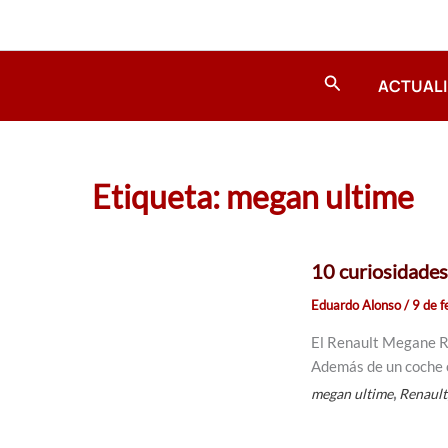
Ir
al
contenido
Buscar
ACTUAL
Etiqueta: megan ultime
10 curiosidades
Eduardo Alonso
/
9 de 
El Renault Megane R.S
Además de un coche c
,
megan ultime
Renault