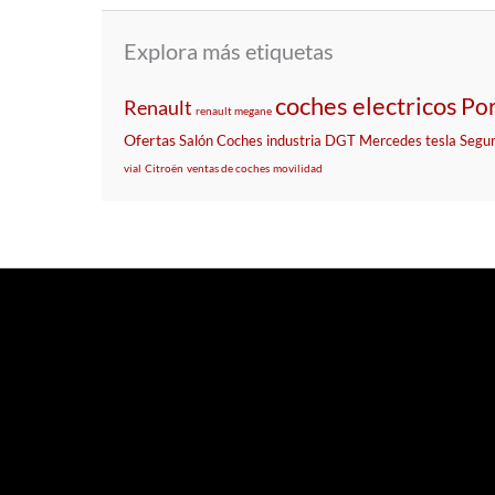
Explora más etiquetas
coches electricos
Por
Renault
renault megane
Ofertas
Salón
Coches
industria
DGT
Mercedes
tesla
Segur
vial
Citroën
ventas de coches
movilidad