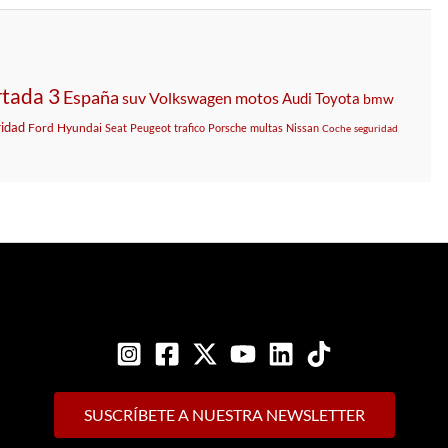
tada 3
España
suv
Volkswagen
motos
Audi
Toyota
bmw
idad
Ford
Hyundai
Seat
Peugeot
trafico
Porsche
multas
Nissan
Coche
seguridad
SUSCRÍBETE A NUESTRA NEWSLETTER