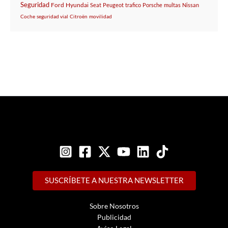
Seguridad
Ford
Hyundai
Seat
Peugeot
trafico
Porsche
multas
Nissan
Coche
seguridad vial
Citroën
movilidad
SUSCRÍBETE A NUESTRA NEWSLETTER
Sobre Nosotros
Publicidad