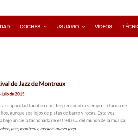
IDAD
COCHES
USUARIO
VÍDEOS
TÉCNI
tival de Jazz de Montreux
e julio de 2015
trar capacidad todoterreno, Jeep encuentra siempre la forma de
íos, aunque sea lejos de pistas de barro y rocas. Esta vez
o bajo un cielo tachonado de estrellas… del mundo de la música.
,
,
,
,
rokee
jazz
montreux
musica
nuevo jeep