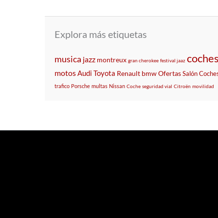
Explora más etiquetas
coches
musica
jazz
montreux
gran cherokee
festival jaaz
motos
Audi
Toyota
Renault
bmw
Ofertas
Salón
Coche
trafico
Porsche
multas
Nissan
Coche
seguridad vial
Citroën
movilidad