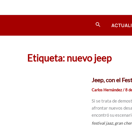
Ir
al
contenido
Buscar
ACTUAL
Etiqueta: nuevo jeep
Jeep, con el Fes
Carlos Hernández
/
8 d
Si se trata de demos
afrontar nuevos desaf
encontró su escenari
,
festival jaaz
gran che