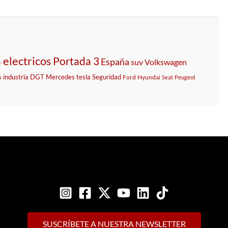
 electricos
Portada 3
España
suv
Volkswagen
s
industria
DGT
Mercedes
tesla
Seguridad
Ford
Hyundai
Seat
Peugeot
SUSCRÍBETE A NUESTRA NEWSLETTER