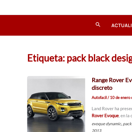
Ir
al
contenido
Buscar
ACTUAL
Etiqueta: pack black desi
Range Rover Evo
discreto
Autofacil
/
10 de enero
Land Rover ha prese
Rover Evoque
, en la
,
evoque dynamic
pack
2013