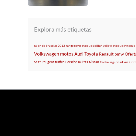
Explora más etiquetas
salon de bruselas 2013
range rover evoque sicilian yellow
evoque dynamic
Volkswagen
motos
Audi
Toyota
Renault
bmw
Ofert
Seat
Peugeot
trafico
Porsche
multas
Nissan
Coche
seguridad vial
Citr