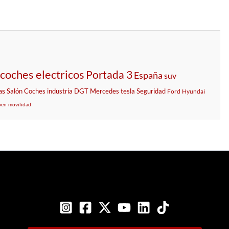
coches electricos
Portada 3
España
suv
as
Salón
Coches
industria
DGT
Mercedes
tesla
Seguridad
Ford
Hyundai
oën
movilidad