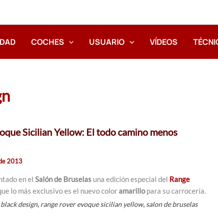
IDAD
COCHES
USUARIO
VÍDEOS
TÉCNI
gn
que Sicilian Yellow: El todo camino menos
 de 2013
ntado en el
Salón de Bruselas
una edición especial del
Range
 que lo más exclusivo es el nuevo color
amarillo
para su carrocería.
,
,
 black design
range rover evoque sicilian yellow
salon de bruselas