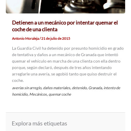
Detienen a un mecánico por intentar quemar el
coche de una clienta
Antonio Moraleja
/
21 de julio de 2015
La Guardia Civil ha detenido por presunto homicidio en grado
de tentativa y daños a un mecánico de Granada que intentó
quemar el vehículo en marcha de una clienta con ella dentro
porque, según declaró, después de tres años intentando
arreglarle una avería, se agobió tanto que quiso destruir el
coche.
,
,
,
,
averías sin arreglo
daños materiales
detenido
Granada
intento de
,
,
homicidio
Mecánicos
quemar coche
Explora más etiquetas