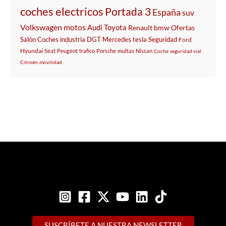
coches electricos
Portada 3
España
suv
Volkswagen
motos
Audi
Toyota
Renault
bmw
Ofertas
Salón
Coches
industria
DGT
Mercedes
tesla
Seguridad
Ford
Hyundai
Seat
Peugeot
trafico
Porsche
multas
Nissan
Coche
seguridad vial
Citroën
movilidad
SUSCRÍBETE A NUESTRA NEWSLETTER