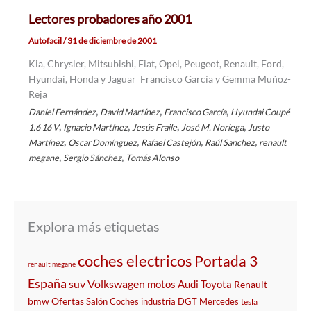
Lectores probadores año 2001
Autofacil
/
31 de diciembre de 2001
Kia, Chrysler, Mitsubishi, Fiat, Opel, Peugeot, Renault, Ford,
Hyundai, Honda y Jaguar Francisco García y Gemma Muñoz-
Reja
,
,
,
Daniel Fernández
David Martínez
Francisco García
Hyundai Coupé
,
,
,
,
1.6 16 V
Ignacio Martínez
Jesús Fraile
José M. Noriega
Justo
,
,
,
,
Martínez
Oscar Domínguez
Rafael Castejón
Raúl Sanchez
renault
,
,
megane
Sergio Sánchez
Tomás Alonso
Explora más etiquetas
coches electricos
Portada 3
renault megane
España
suv
Volkswagen
motos
Audi
Toyota
Renault
bmw
Ofertas
Salón
Coches
industria
DGT
Mercedes
tesla