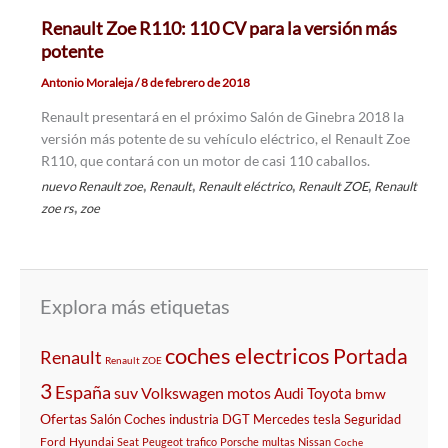
Renault Zoe R110: 110 CV para la versión más
potente
Antonio Moraleja
/
8 de febrero de 2018
Renault presentará en el próximo Salón de Ginebra 2018 la
versión más potente de su vehículo eléctrico, el Renault Zoe
R110, que contará con un motor de casi 110 caballos.
,
,
,
,
nuevo Renault zoe
Renault
Renault eléctrico
Renault ZOE
Renault
,
zoe rs
zoe
Explora más etiquetas
coches electricos
Portada
Renault
Renault ZOE
3
España
suv
Volkswagen
motos
Audi
Toyota
bmw
Ofertas
Salón
Coches
industria
DGT
Mercedes
tesla
Seguridad
Ford
Hyundai
Seat
Peugeot
trafico
Porsche
multas
Nissan
Coche