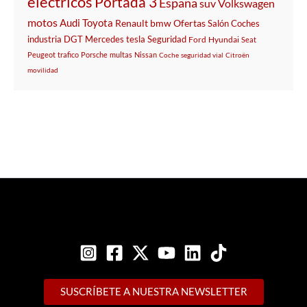
electricos
Portada 3
España
suv
Volkswagen
motos
Audi
Toyota
Renault
bmw
Ofertas
Salón
Coches
industria
DGT
Mercedes
tesla
Seguridad
Ford
Hyundai
Seat
Peugeot
trafico
Porsche
multas
Nissan
Coche
seguridad vial
Citroën
movilidad
SUSCRÍBETE A NUESTRA NEWSLETTER