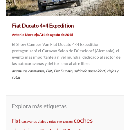
Fiat Ducato 4×4 Expedition
Antonio Moraleja
/
31 de agosto de 2015
El Show Camper Van Fiat Ducato 4×4 Expedition
protagonizará el Caravan Salon de Düsseldorf (Alemania), el
evento más importante a nivel mundial dedicado al sector de
las autocaravanas y del turismo al aire libre.
,
,
,
,
,
aventura
caravanas
Fiat
Fiat Ducato
salón de dusseldorf
viajes y
rutas
Explora más etiquetas
coches
Fiat
caravanas
viajes y rutas
Fiat Ducato