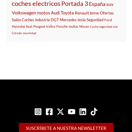
coches electricos
Portada 3
España
suv
Volkswagen
motos
Audi
Toyota
Renault
bmw
Ofertas
Salón
Coches
industria
DGT
Mercedes
tesla
Seguridad
Ford
Hyundai
Seat
Peugeot
trafico
Porsche
multas
Nissan
Coche
seguridad vial
Citroën
movilidad
SUSCRÍBETE A NUESTRA NEWSLETTER