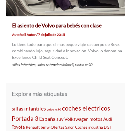
El asiento de Volvo para bebés con clase
Autofacil Autor
/
7 de julio de 2015
Lo tiene todo para que el más peque viaje «a cuerpo de Rey»,
combinando lujo, seguridad e innovación. Volvo lo denomina
Excellence Child Seat Concept.
,
,
sillas infantiles
sillas retencion infantil
volvo xc90
Explora más etiquetas
coches electricos
sillas infantiles
volvo xc90
Portada 3
España
suv
Volkswagen
motos
Audi
Toyota
Renault
bmw
Ofertas
Salón
Coches
industria
DGT