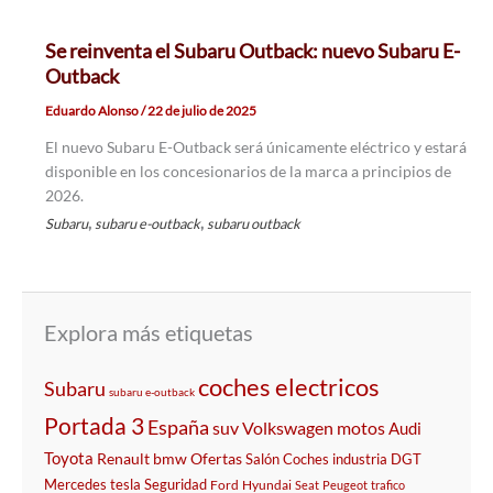
Se reinventa el Subaru Outback: nuevo Subaru E-
Outback
Eduardo Alonso
/
22 de julio de 2025
El nuevo Subaru E-Outback será únicamente eléctrico y estará
disponible en los concesionarios de la marca a principios de
2026.
,
,
Subaru
subaru e-outback
subaru outback
Explora más etiquetas
coches electricos
Subaru
subaru e-outback
Portada 3
España
suv
Volkswagen
motos
Audi
Toyota
Renault
bmw
Ofertas
Salón
Coches
industria
DGT
Mercedes
tesla
Seguridad
Ford
Hyundai
Seat
Peugeot
trafico