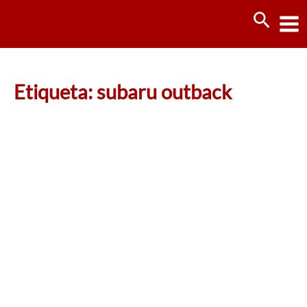
Ir
Busca
al
contenido
Etiqueta: subaru outback