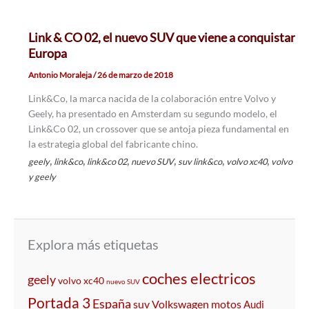
Link & CO 02, el nuevo SUV que viene a conquistar
Europa
Antonio Moraleja
/
26 de marzo de 2018
Link&Co, la marca nacida de la colaboración entre Volvo y
Geely, ha presentado en Amsterdam su segundo modelo, el
Link&Co 02, un crossover que se antoja pieza fundamental en
la estrategia global del fabricante chino.
,
,
,
,
,
,
geely
link&co
link&co 02
nuevo SUV
suv link&co
volvo xc40
volvo
y geely
Explora más etiquetas
coches electricos
geely
volvo xc40
nuevo SUV
Portada 3
España
suv
Volkswagen
motos
Audi