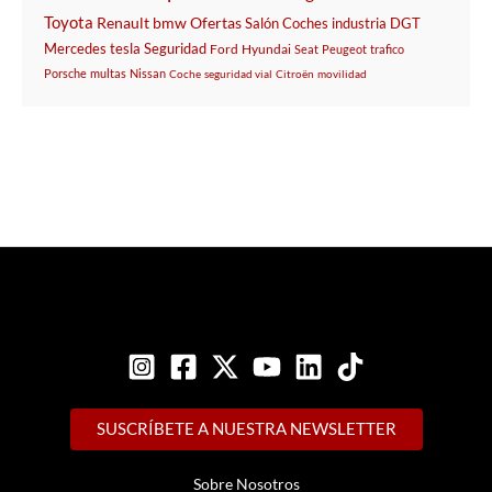
Toyota
Renault
bmw
Ofertas
Salón
Coches
industria
DGT
Mercedes
tesla
Seguridad
Ford
Hyundai
Seat
Peugeot
trafico
Porsche
multas
Nissan
Coche
seguridad vial
Citroën
movilidad
SUSCRÍBETE A NUESTRA NEWSLETTER
Sobre Nosotros