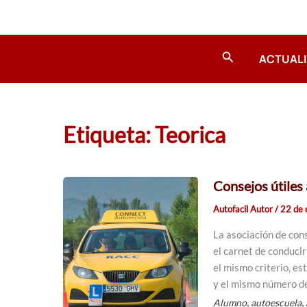
Ir
al
contenido
Buscar
ACTUAL
Etiqueta: Teorica
Consejos útiles 
Autofacil Autor
/
22 de 
La asociación de co
el carnet de conduci
el mismo criterio, es
y el mismo número de
,
,
Alumno
autoescuela