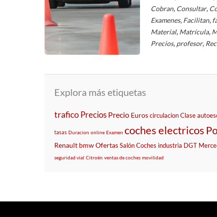
,
,
Cobran
Consultar
Co
,
,
Examenes
Facilitan
f
,
,
Material
Matrícula
M
,
,
Precios
profesor
Rec
Explora más etiquetas
trafico
Precios
Precio
Euros
circulacion
Clase
autoes
coches electricos
Po
tasas
Duracion
online
Examen
Renault
bmw
Ofertas
Salón
Coches
industria
DGT
Merce
seguridad vial
Citroën
ventas de coches
movilidad