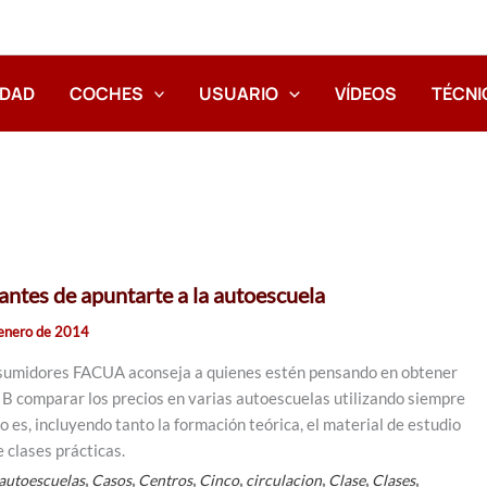
IDAD
COCHES
USUARIO
VÍDEOS
TÉCNI
antes de apuntarte a la autoescuela
enero de 2014
nsumidores FACUA aconseja a quienes estén pensando en obtener
r B comparar los precios en varias autoescuelas utilizando siempre
to es, incluyendo tanto la formación teórica, el material de estudio
 clases prácticas.
,
,
,
,
,
,
,
autoescuelas
Casos
Centros
Cinco
circulacion
Clase
Clases